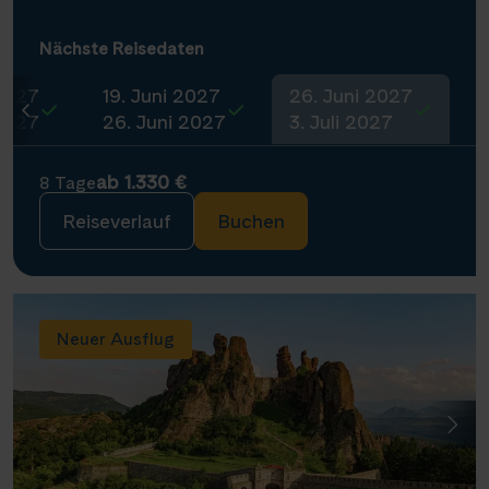
Nächste Reisedaten
 2027
19. Juni 2027
26. Juni 2027
 2027
26. Juni 2027
3. Juli 2027
ab 1.330 €
8 Tage
Reiseverlauf
Buchen
Neuer Ausflug