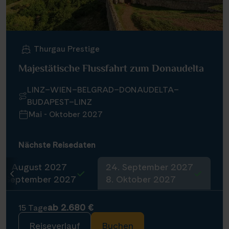
Thurgau Prestige
Majestätische Flussfahrt zum Donaudelta
LINZ–WIEN–BELGRAD–DONAUDELTA–
BUDAPEST–LINZ
Mai - Oktober 2027
Nächste Reisedaten
20. August 2027
24. September 2027
3. September 2027
8. Oktober 2027
ab 2.680 €
15 Tage
Reiseverlauf
Buchen