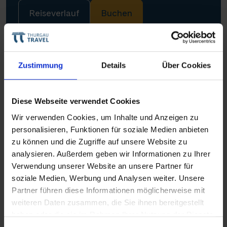
Reiseverlauf
Buchen
Zustimmung
Details
Über Cookies
Flussreise
Diese Webseite verwendet Cookies
Wir verwenden Cookies, um Inhalte und Anzeigen zu
personalisieren, Funktionen für soziale Medien anbieten
zu können und die Zugriffe auf unsere Website zu
analysieren. Außerdem geben wir Informationen zu Ihrer
Verwendung unserer Website an unsere Partner für
soziale Medien, Werbung und Analysen weiter. Unsere
Thurgau Prestige
Partner führen diese Informationen möglicherweise mit
Kurzreise ins Herz des Elsass
weiteren Daten zusammen, die Sie ihnen bereitgestellt
haben oder die sie im Rahmen Ihrer Nutzung der Dienste
BASEL(–STRASBOURG)–BASEL
gesammelt haben.