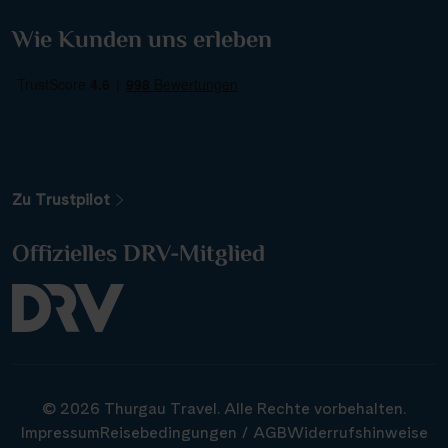
Wie Kunden uns erleben
Weitere Filteroptionen
Zu Trustpilot
Offizielles DRV-Mitglied
Donau, Mosel, Rhein
Alle Sehenswürdigkeiten
Reiseart
© 2026 Thurgau Travel. Alle Rechte vorbehalten.
Abfahrtshafen
Impressum
Reisebedingungen / AGB
Widerrufshinweise