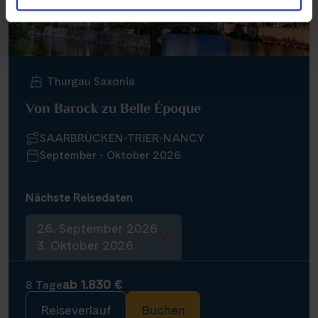
Thurgau Saxonia
Von Barock zu Belle Époque
SAARBRÜCKEN-TRIER-NANCY
September - Oktober 2026
Nächste Reisedaten
26. September 2026
3. Oktober 2026
ab 1.830 €
8 Tage
Reiseverlauf
Buchen