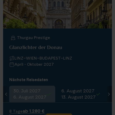
Thurgau Prestige
Glanzlichter der Donau
LINZ–WIEN–BUDAPEST–LINZ
April - Oktober 2027
Nächste Reisedaten
30. Juli 2027
6. August 2027
1
6. August 2027
13. August 2027
2
ab 1.280 €
8 Tage