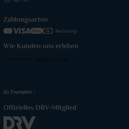
Zahlungsarten
Wie Kunden uns erleben
Weitere Filteroptionen
Zu Trustpilot
Offizielles DRV-Mitglied
Alle Gewässer
Alle Sehenswürdigkeiten