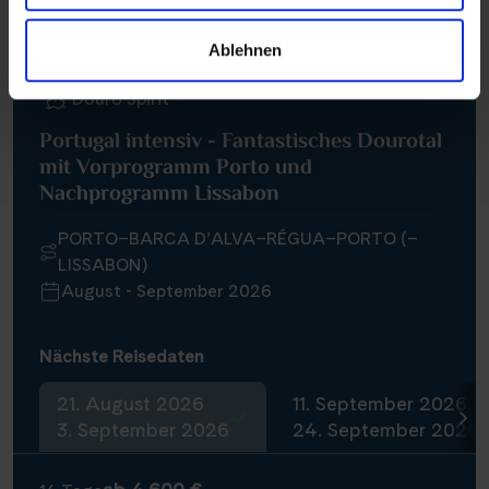
Ablehnen
Douro Spirit
Portugal intensiv - Fantastisches Dourotal
mit Vorprogramm Porto und
Nachprogramm Lissabon
PORTO–BARCA D’ALVA–RÉGUA–PORTO (–
LISSABON)
August - September 2026
Nächste Reisedaten
21. August 2026
11. September 2026
3. September 2026
24. September 2026