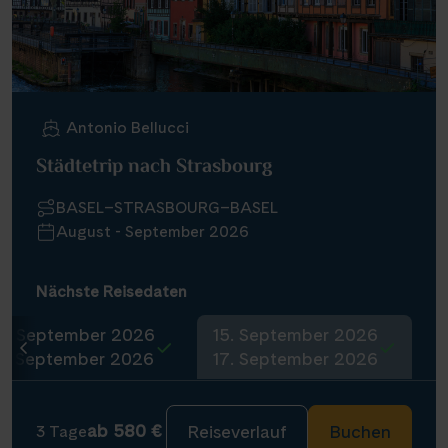
Antonio Bellucci
Städtetrip nach Strasbourg
BASEL–STRASBOURG–BASEL
August - September 2026
Nächste Reisedaten
4. September 2026
15. September 2026
6. September 2026
17. September 2026
ab 580 €
Reiseverlauf
Buchen
3 Tage