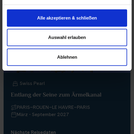
Neue Ausflüge
Alle akzeptieren & schlieẞen
Auswahl erlauben
Ablehnen
Swiss Pearl
Entlang der Seine zum Ärmelkanal
PARIS–ROUEN–LE HAVRE–PARIS
März - September 2027
Nächste Reisedaten