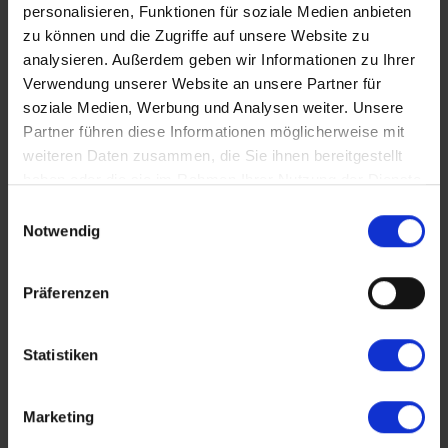
personalisieren, Funktionen für soziale Medien anbieten
zu können und die Zugriffe auf unsere Website zu
analysieren. Außerdem geben wir Informationen zu Ihrer
Edelweiss
Verwendung unserer Website an unsere Partner für
Flusshüpfen auf Rhein, Mosel und Saar
soziale Medien, Werbung und Analysen weiter. Unsere
Partner führen diese Informationen möglicherweise mit
BASEL–SAARLOUIS–TRIER–KOBLENZ–BASEL
weiteren Daten zusammen, die Sie ihnen bereitgestellt
März - November 2027
haben oder die sie im Rahmen Ihrer Nutzung der Dienste
gesammelt haben.
Einwilligungsauswahl
Nächste Reisedaten
Notwendig
24. Oktober 2027
6. November 2027
Präferenzen
2. November 2027
15. November 2027
ab 1.370 €
10 Tage
Statistiken
Reiseverlauf
Buchen
Marketing