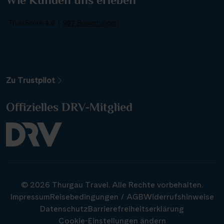
Wie Kunden uns erleben
Weitere Filteroptionen
Zu Trustpilot
Offizielles DRV-Mitglied
Alle Gewässer
Alle Sehenswürdigkeiten
Reiseart
© 2026 Thurgau Travel. Alle Rechte vorbehalten.
Abfahrtshafen
Impressum
Reisebedingungen / AGB
Widerrufshinweise
Datenschutz
Barrierefreiheitserklärung
Cookie-Einstellungen ändern