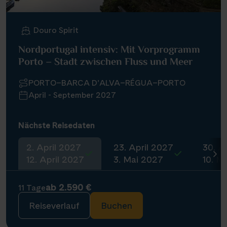
Douro Spirit
Nordportugal intensiv: Mit Vorprogramm
Porto – Stadt zwischen Fluss und Meer
PORTO–BARCA D’ALVA–RÉGUA–PORTO
April - September 2027
Nächste Reisedaten
2. April 2027
23. April 2027
30. A
12. April 2027
3. Mai 2027
10. M
ab 2.590 €
11 Tage
Reiseverlauf
Buchen