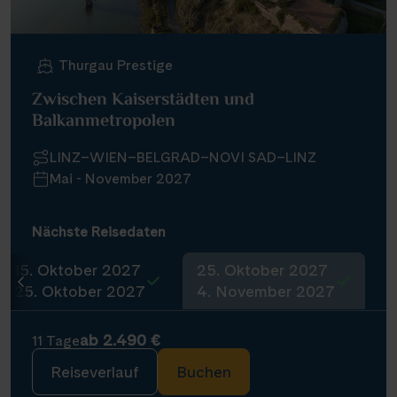
Saar
(10)
Schloss Heidelberg
(6)
Seine, Oise & Schelde
(7)
Schloss Sanssouci
(9)
Thurgau Prestige
Spree
(5)
Schloss Schönbrunn
(1)
Zwischen Kaiserstädten und
Weser, Ems & Hunte
(1)
Schlögener Schlinge
Balkanmetropolen
(2)
Weser, Ems-/ Mittellandkanal
(15)
St. Georgs-Arm
(1)
LINZ–WIEN–BELGRAD–NOVI SAD–LINZ
Ärmelkanal & Nordsee
(1)
Stift Melk
Mai - November 2027
(7)
Wasserstrassenkreuz Magdeburg
(2)
Nächste Reisedaten
Wasserstrassenkreuz Minden
(6)
15. Oktober 2027
25. Oktober 2027
25. Oktober 2027
4. November 2027
ab 2.490 €
11 Tage
Reiseverlauf
Buchen