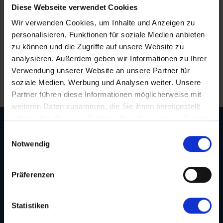
Saar
(10)
Diese Webseite verwendet Cookies
Schloss Heidelberg
(6)
Persönliche Betreuung bis nach der Reise
Seine, Oise & Schelde
Wir verwenden Cookies, um Inhalte und Anzeigen zu
(7)
Schloss Sanssouci
(9)
personalisieren, Funktionen für soziale Medien anbieten
Spree
(5)
Schloss Schönbrunn
Erstklassige Menüs von Spitzenköchen
zu können und die Zugriffe auf unsere Website zu
(1)
Weser, Ems & Hunte
analysieren. Außerdem geben wir Informationen zu Ihrer
(1)
Schlögener Schlinge
(2)
Verwendung unserer Website an unsere Partner für
Langjährige Erfahrung und Kompetenz
Weser, Ems-/ Mittellandkanal
(15)
St. Georgs-Arm
soziale Medien, Werbung und Analysen weiter. Unsere
(1)
Ärmelkanal & Nordsee
Partner führen diese Informationen möglicherweise mit
(1)
Stift Melk
(7)
weiteren Daten zusammen, die Sie ihnen bereitgestellt
Wasserstrassenkreuz Magdeburg
haben oder die sie im Rahmen Ihrer Nutzung der Dienste
(2)
gesammelt haben.
Einwilligungsauswahl
Wasserstrassenkreuz Minden
(6)
Notwendig
Präferenzen
Kontakt
Statistiken
Öffnungszeiten