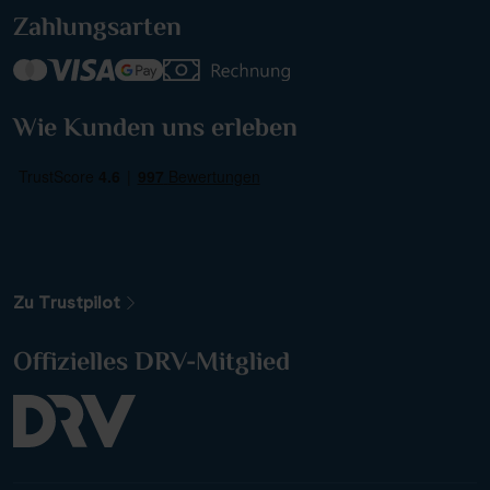
Zahlungsarten
Wie Kunden uns erleben
Weitere Filteroptionen
Zu Trustpilot
Offizielles DRV-Mitglied
Alle Gewässer
Alle Sehenswürdigkeiten
Reiseart