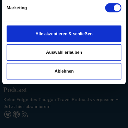
Marketing
Zum Agenturbereich
Alle akzeptieren & schlieẞen
Kontakt
Auswahl erlauben
Hotline +49 30 346 456 950
WhatsApp
Ablehnen
Podcast
Keine Folge des Thurgau Travel Podcasts verpassen –
Jetzt hier abonnieren!