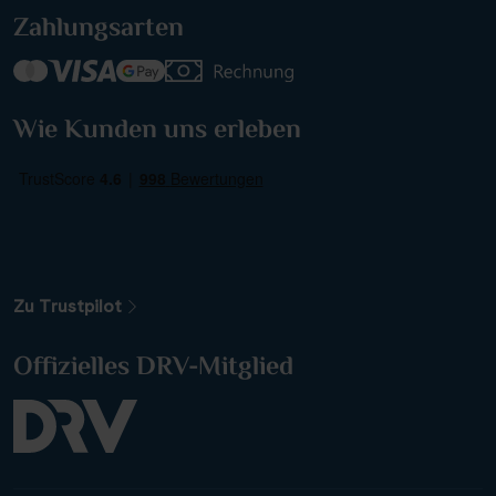
Zahlungsarten
Wie Kunden uns erleben
Weitere Filteroptionen
Zu Trustpilot
Offizielles DRV-Mitglied
Alle Gewässer
Alle Sehenswürdigkeiten
Reiseart