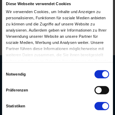
Saar
(10)
Diese Webseite verwendet Cookies
Schloss Heidelberg
(6)
Persönliche Betreuung bis nach der Reise
Seine, Oise & Schelde
Wir verwenden Cookies, um Inhalte und Anzeigen zu
(7)
Schloss Sanssouci
(9)
personalisieren, Funktionen für soziale Medien anbieten
Spree
(5)
Schloss Schönbrunn
Erstklassige Menüs von Spitzenköchen
zu können und die Zugriffe auf unsere Website zu
(1)
Weser, Ems & Hunte
analysieren. Außerdem geben wir Informationen zu Ihrer
(1)
Schlögener Schlinge
(2)
Verwendung unserer Website an unsere Partner für
Langjährige Erfahrung und Kompetenz
Weser, Ems-/ Mittellandkanal
(15)
St. Georgs-Arm
soziale Medien, Werbung und Analysen weiter. Unsere
(1)
Ärmelkanal & Nordsee
Partner führen diese Informationen möglicherweise mit
(1)
Stift Melk
(7)
weiteren Daten zusammen, die Sie ihnen bereitgestellt
Wasserstrassenkreuz Magdeburg
haben oder die sie im Rahmen Ihrer Nutzung der Dienste
(2)
gesammelt haben.
Einwilligungsauswahl
Wasserstrassenkreuz Minden
(6)
Notwendig
Präferenzen
Kontakt
Statistiken
Öffnungszeiten