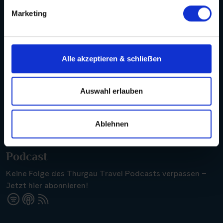
Marketing
Zum Agenturbereich
Alle akzeptieren & schlieẞen
Kontakt
Auswahl erlauben
Hotline +49 30 346 456 950
WhatsApp
Ablehnen
Podcast
Keine Folge des Thurgau Travel Podcasts verpassen –
Jetzt hier abonnieren!