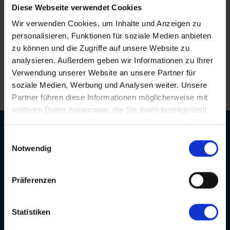
Saar
(10)
Diese Webseite verwendet Cookies
Schloss Heidelberg
(6)
Persönliche Betreuung bis nach der Reise
Seine, Oise & Schelde
Wir verwenden Cookies, um Inhalte und Anzeigen zu
(7)
Schloss Sanssouci
(9)
personalisieren, Funktionen für soziale Medien anbieten
Spree
(5)
Schloss Schönbrunn
Erstklassige Menüs von Spitzenköchen
zu können und die Zugriffe auf unsere Website zu
(1)
Weser, Ems & Hunte
analysieren. Außerdem geben wir Informationen zu Ihrer
(1)
Schlögener Schlinge
(2)
Verwendung unserer Website an unsere Partner für
Langjährige Erfahrung und Kompetenz
Weser, Ems-/ Mittellandkanal
(15)
St. Georgs-Arm
soziale Medien, Werbung und Analysen weiter. Unsere
(1)
Ärmelkanal & Nordsee
Partner führen diese Informationen möglicherweise mit
(1)
Stift Melk
(7)
weiteren Daten zusammen, die Sie ihnen bereitgestellt
Wasserstrassenkreuz Magdeburg
haben oder die sie im Rahmen Ihrer Nutzung der Dienste
(2)
gesammelt haben.
Einwilligungsauswahl
Wasserstrassenkreuz Minden
(6)
Notwendig
Präferenzen
Kontakt
Statistiken
Öffnungszeiten