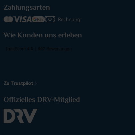
Zahlungsarten
Wie Kunden uns erleben
Weitere Filteroptionen
Zu Trustpilot
Offizielles DRV-Mitglied
Alle Gewässer
Alle Sehenswürdigkeiten
Reiseart