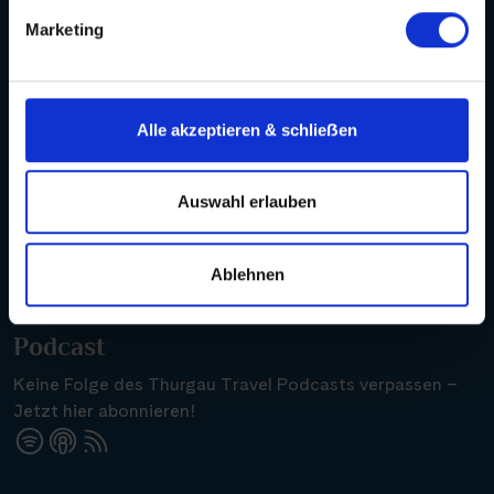
Marketing
Zum Agenturbereich
Alle akzeptieren & schlieẞen
Kontakt
Auswahl erlauben
Hotline +49 30 346 456 950
WhatsApp
Ablehnen
Podcast
Keine Folge des Thurgau Travel Podcasts verpassen –
Jetzt hier abonnieren!