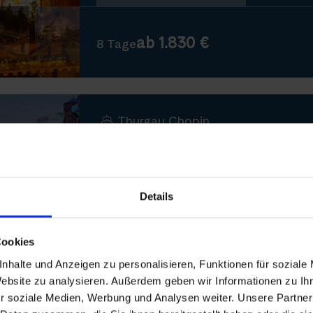
ab 1.830 €
8 Tage
Thurgau Chopin
Silvesterzauber auf d
BERLIN-MAGDEBURG-LAUENBU
Details
Dezember 2026 - Januar 2027
Cookies
Nächste Reisedaten
nhalte und Anzeigen zu personalisieren, Funktionen für soziale
Website zu analysieren. Außerdem geben wir Informationen zu I
26. Dezember 2026
r soziale Medien, Werbung und Analysen weiter. Unsere Partner
2. Januar 2027