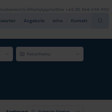
turbereich
WhatsApp
Hotline +49 30 346 456 950
isearten
Angebote
Infos
Kontakt
Reisethema
 Bellucci
Adventsflussfahrt
(13)
(15)
pirit
(9)
Eventreise
(2)
e
(1)
 Discovery
Silvester
(10)
(1)
 Star
(3)
Weihnachten
(1)
u Avanti
(13)
u Ganga Vilas
(10)
Sortierung
u Prestige