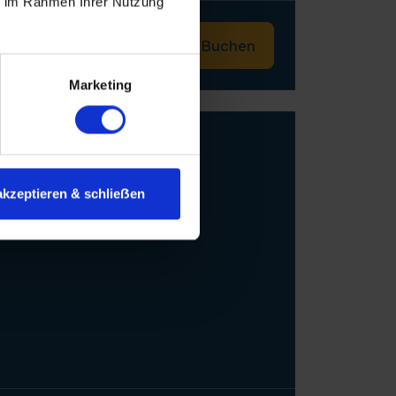
ie im Rahmen Ihrer Nutzung
Reiseverlauf
Buchen
Marketing
in
akzeptieren & schlieẞen
M–BASEL