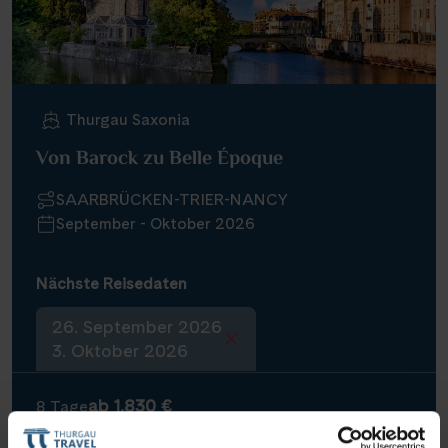
Infos
Kontakt
Thurgau Saxonia
Von Barock zu Belle Époque
Reisekalender
SAARBRÜCKEN-TRIER-NANCY
Reisekataloge
September - Oktober 2026
Newsletter
Kundenlogin
Nächste Reisedaten
Agenturbereich
26. September 2026
3. Oktober 2026
|
WhatsApp
Hotline +49 30 346 456 950
CH
FR
ab 1.830 €
8 Tage
Reiseverlauf
Buchen