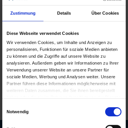
Zustimmung
Details
Über Cookies
1
2
3
Diese Webseite verwendet Cookies
Wir verwenden Cookies, um Inhalte und Anzeigen zu
personalisieren, Funktionen für soziale Medien anbieten
Hervorragende Beratungsqualität
zu können und die Zugriffe auf unsere Website zu
analysieren. Außerdem geben wir Informationen zu Ihrer
Persönliche Betreuung bis nach der Reise
Verwendung unserer Website an unsere Partner für
soziale Medien, Werbung und Analysen weiter. Unsere
Partner führen diese Informationen möglicherweise mit
Erstklassige Menüs von Spitzenköchen
weiteren Daten zusammen, die Sie ihnen bereitgestellt
haben oder die sie im Rahmen Ihrer Nutzung der Dienste
Langjährige Erfahrung und Kompetenz
gesammelt haben.
Einwilligungsauswahl
Notwendig