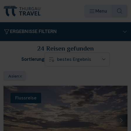
Menu
ERGEBNISSE FILTERN
24 Reisen
gefunden
Sortierung
Reiseziele & Flüsse
Asien
Schiffe
Flussreise
Reisearten
Angebote