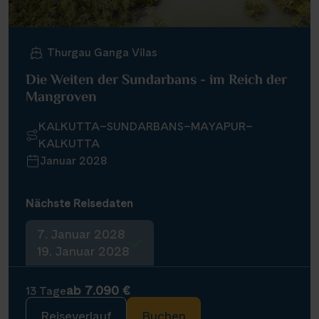
Thurgau Ganga Vilas
Die Weiten der Sundarbans - im Reich der
Mangroven
KALKUTTA–SUNDARBANS–MAYAPUR–
KALKUTTA
Januar 2028
Nächste Reisedaten
7. Januar 2028
19. Januar 2028
ab 7.090 €
13 Tage
Reiseverlauf
Buchen