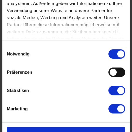
analysieren. Außerdem geben wir Informationen zu Ihrer
28. September 2027
26. Oktober 2027
Verwendung unserer Website an unsere Partner für
14. Oktober 2027
11. November 2027
soziale Medien, Werbung und Analysen weiter. Unsere
Partner führen diese Informationen möglicherweise mit
weiteren Daten zusammen, die Sie ihnen bereitgestellt
ab 6.790 €
17 Tage
haben oder die sie im Rahmen Ihrer Nutzung der Dienste
Reiseverlauf
Buchen
gesammelt haben.
Einwilligungsauswahl
Notwendig
Präferenzen
Statistiken
Marketing