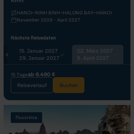
River
HANOI–NINH BINH–HALONG BAY–HANOI
November 2026 - April 2027
Nächste Reisedaten
15. Januar 2027
22. März 2027
6
29. Januar 2027
5. April 2027
ab 6.490 €
15 Tage
Reiseverlauf
Buchen
Flussreise