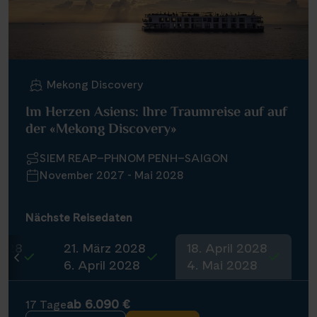
Infos
Kontakt
Mekong Discovery
Im Herzen Asiens: Ihre Traumreise auf auf
der «Mekong Discovery»
Reisekalender
Reisekataloge
SIEM REAP–PHNOM PENH–SAIGON
Newsletter
November 2027 - Mai 2028
Kundenlogin
Agenturbereich
Nächste Reisedaten
2028
21. März 2028
18. April 2028
6. April 2028
4. Mai 2028
|
WhatsApp
Hotline +49 30 346 456 950
CH
FR
ab 6.090 €
17 Tage