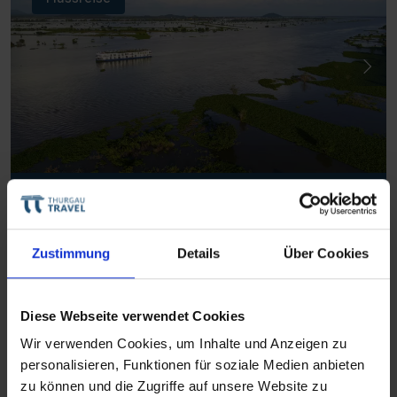
Mekong Discovery
Auf der «Mekong Discovery» über den
Zustimmung
Details
Über Cookies
Tonle Sap See ins Mekong Delta
SIEM REAP–TONLE SAP SEE–PHNOM PENH–
Diese Webseite verwendet Cookies
SAIGON
September - November 2027
Wir verwenden Cookies, um Inhalte und Anzeigen zu
personalisieren, Funktionen für soziale Medien anbieten
zu können und die Zugriffe auf unsere Website zu
Nächste Reisedaten