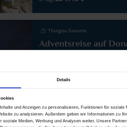
Thurgau Saxonia
Adventsreise auf Don
NÜRNBERG–FRANKFURT–MAIN
Dezember 2027
Details
Nächste Reisedaten
15. Dezember 2027
Cookies
21. Dezember 2027
nhalte und Anzeigen zu personalisieren, Funktionen für soziale
Website zu analysieren. Außerdem geben wir Informationen zu I
r soziale Medien, Werbung und Analysen weiter. Unsere Partner
ab 1.150 €
7 Tage