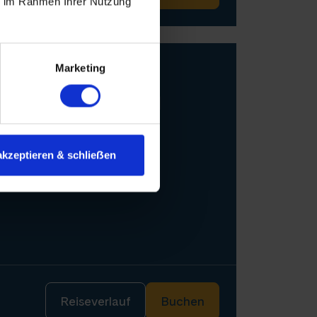
ie im Rahmen Ihrer Nutzung
Marketing
in & Donaukanal
G
akzeptieren & schlieẞen
Reiseverlauf
Buchen