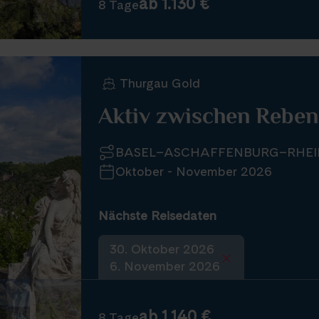
ab 1.130 €
8 Tage
Thurgau Gold
Aktiv zwischen Reben
BASEL–ASCHAFFENBURG–RHEI
Oktober - November 2026
Nächste Reisedaten
30. Oktober 2026
6. November 2026
ab 1.140 €
8 Tage