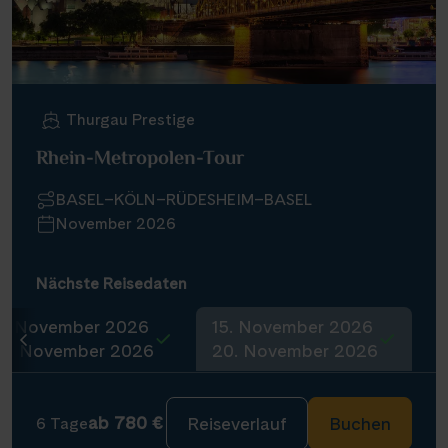
Infos
Kontakt
Thurgau Prestige
Rhein-Metropolen-Tour
Reisekalender
BASEL–KÖLN–RÜDESHEIM–BASEL
Reisekataloge
November 2026
Newsletter
Kundenlogin
Nächste Reisedaten
Agenturbereich
8. November 2026
15. November 2026
13. November 2026
20. November 2026
|
WhatsApp
Hotline +49 30 346 456 950
CH
FR
ab 780 €
Reiseverlauf
Buchen
6 Tage