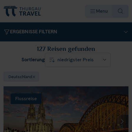
Menu
ERGEBNISSE FILTERN
127 Reisen
gefunden
Sortierung
Reiseziele & Flüsse
Deutschland
Schiffe
Flussreise
Reisearten
Angebote