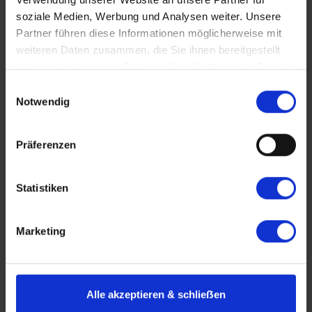
soziale Medien, Werbung und Analysen weiter. Unsere
Partner führen diese Informationen möglicherweise mit
ab 880 €
Reiseverlauf
Buchen
5 Tage
weiteren Daten zusammen, die Sie ihnen bereitgestellt
haben oder die sie im Rahmen Ihrer Nutzung der Dienste
gesammelt haben.
Einwilligungsauswahl
Notwendig
Neue Reise
Präferenzen
Statistiken
Marketing
Thurgau Saxonia
Alle akzeptieren & schlieẞen
Flussabenteuer: Neckar trifft Rhein