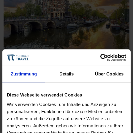
Thurgau Gold
Zwischen Rheinromantik und Grachten
Zustimmung
Details
Über Cookies
BONN–AMSTERDAM–MAINZ
Februar - Oktober 2027
Diese Webseite verwendet Cookies
Wir verwenden Cookies, um Inhalte und Anzeigen zu
Nächste Reisedaten
personalisieren, Funktionen für soziale Medien anbieten
zu können und die Zugriffe auf unsere Website zu
23. März 2027
31. März 2027
8. Ap
analysieren. Außerdem geben wir Informationen zu Ihrer
27. März 2027
4. April 2027
12. A
Verwendung unserer Website an unsere Partner für