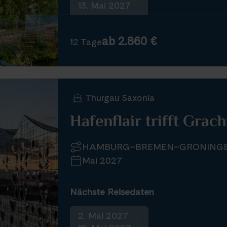
13. Mai 2027
ab 2.860 €
12 Tage
Thurgau Saxonia
Hafenflair trifft Grac
HAMBURG–BREMEN–GRONING
Mai 2027
Nächste Reisedaten
2. Mai 2027