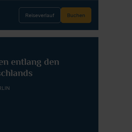
Potsdam
(1)
Saarbrücken
(5)
Reiseverlauf
Buchen
Stralsund
(4)
en entlang den
schlands
LIN