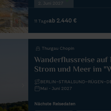
2. Juni 2027
ab 2.440 €
11 Tage
Thurgau Chopin
Wanderflussreise auf
Strom und Meer im "W
BERLIN–STRALSUND–RÜGEN–D
Mai - Juni 2027
Nächste Reisedaten