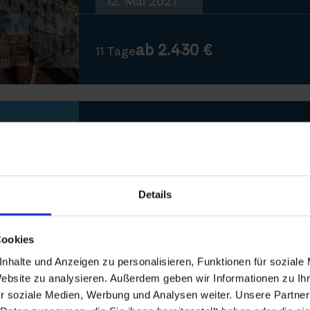
12. Mai 2027
ab 2.430 €
11 Tage
Thurgau Chopin
Amazonas des Nordens
BERLIN–STRALSUND–RÜGEN–D
Details
Mai 2027
Cookies
Nächste Reisedaten
nhalte und Anzeigen zu personalisieren, Funktionen für soziale
Website zu analysieren. Außerdem geben wir Informationen zu I
13. Mai 2027
r soziale Medien, Werbung und Analysen weiter. Unsere Partner
23. Mai 2027