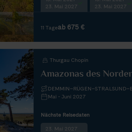
23. Mai 2027
23. Mai 2027
ab 675 €
11 Tage
Thurgau Chopin
Amazonas des Norden
DEMMIN–RÜGEN–STRALSUND–B
Mai - Juni 2027
Nächste Reisedaten
23. Mai 2027