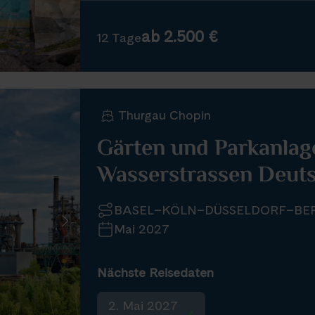
ab 2.500 €
12 Tage
Thurgau Chopin
Gärten und Parkanlag
Wasserstrassen Deut
BASEL–KÖLN–DÜSSELDORF–BER
Mai 2027
Nächste Reisedaten
2. Mai 2027