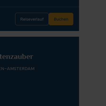
Reiseverlauf
Buchen
htenzauber
EN–AMSTERDAM