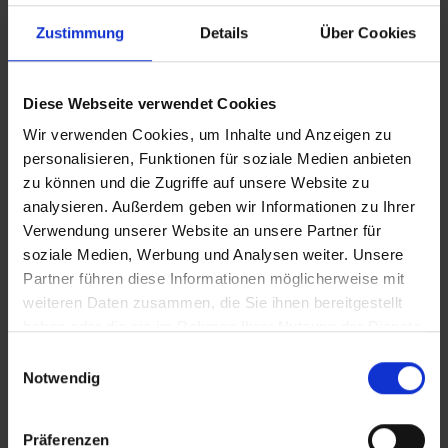
Norddeutsche Highlights auf Elbe und
Zustimmung
Details
Über Cookies
Havel
HAMBURG–DROCHTERSEN–WOLFSBURG–
Diese Webseite verwendet Cookies
MAGDEBURG–POTSDAM–BERLIN
Wir verwenden Cookies, um Inhalte und Anzeigen zu
März - April 2027
personalisieren, Funktionen für soziale Medien anbieten
zu können und die Zugriffe auf unsere Website zu
Nächste Reisedaten
analysieren. Außerdem geben wir Informationen zu Ihrer
Verwendung unserer Website an unsere Partner für
30. März 2027
soziale Medien, Werbung und Analysen weiter. Unsere
6. April 2027
Partner führen diese Informationen möglicherweise mit
weiteren Daten zusammen, die Sie ihnen bereitgestellt
ab 1.530 €
8 Tage
haben oder die sie im Rahmen Ihrer Nutzung der Dienste
gesammelt haben.
Reiseverlauf
Buchen
Einwilligungsauswahl
Notwendig
Präferenzen