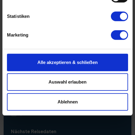
Neue Ausflüge
Statistiken
Marketing
Alle akzeptieren & schlieẞen
Thurgau Saxonia
Auswahl erlauben
Weltstadt-Flair, Weser & Windmühlen
BERLIN–HANNOVER–BREMEN–ALKMAAR–
Ablehnen
AMSTERDAM
April - Juli 2027
Nächste Reisedaten