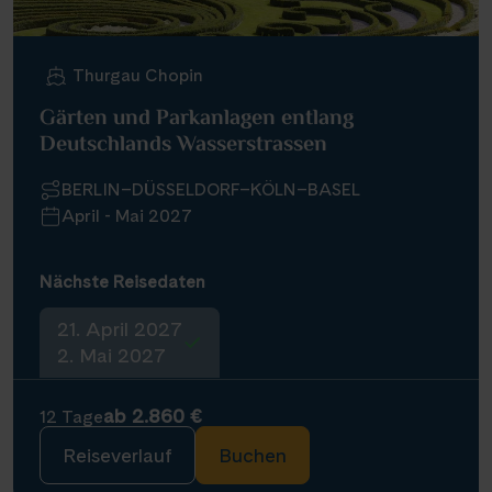
Thurgau Chopin
Gärten und Parkanlagen entlang
Deutschlands Wasserstrassen
BERLIN–DÜSSELDORF–KÖLN–BASEL
April - Mai 2027
Nächste Reisedaten
21. April 2027
2. Mai 2027
ab 2.860 €
12 Tage
Reiseverlauf
Buchen