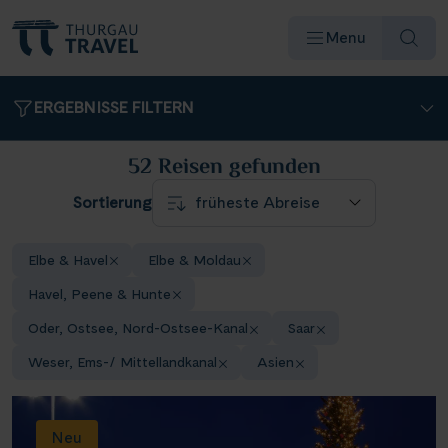
Menu
ERGEBNISSE FILTERN
52 Reisen
gefunden
Sortierung
Reiseziele & Flüsse
Elbe & Havel
Elbe & Moldau
Schiffe
Havel, Peene & Hunte
Oder, Ostsee, Nord-Ostsee-Kanal
Saar
Reisearten
Weser, Ems-/ Mittellandkanal
Asien
Angebote
Neu