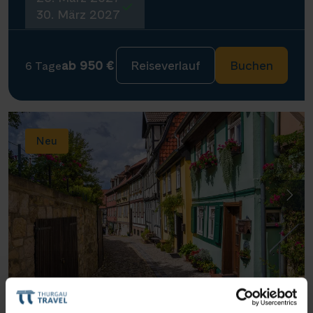
30. März 2027
ab 950 €
Reiseverlauf
Buchen
6 Tage
Neu
Thurgau Chopin