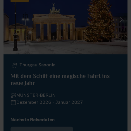
Infos
Kontakt
Reisekalender
Reisekataloge
Thurgau Saxonia
Newsletter
Mit dem Schiff eine magische Fahrt ins
Kundenlogin
neue Jahr
Agenturbereich
MÜNSTER-BERLIN
Dezember 2026 - Januar 2027
|
WhatsApp
Hotline +49 30 346 456 950
CH
FR
Nächste Reisedaten