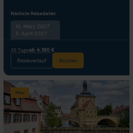
Nächste Reisedaten
10. März 2027
3. April 2027
ab 4.180 €
25 Tage
Reiseverlauf
Buchen
Neu