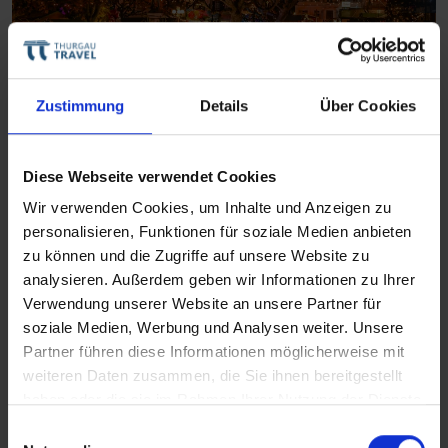
Zustimmung
Details
Über Cookies
Antonio Bellucci
Diese Webseite verwendet Cookies
Adventsfahrt auf dem Rhein
Wir verwenden Cookies, um Inhalte und Anzeigen zu
BASEL-KÖLN-RÜDESHEIM-BASEL
personalisieren, Funktionen für soziale Medien anbieten
November - Dezember 2026
zu können und die Zugriffe auf unsere Website zu
analysieren. Außerdem geben wir Informationen zu Ihrer
Verwendung unserer Website an unsere Partner für
Nächste Reisedaten
soziale Medien, Werbung und Analysen weiter. Unsere
6. Dezember 2026
13. Dezember 2026
Partner führen diese Informationen möglicherweise mit
11. Dezember 2026
18. Dezember 2026
weiteren Daten zusammen, die Sie ihnen bereitgestellt
haben oder die sie im Rahmen Ihrer Nutzung der Dienste
gesammelt haben.
Einwilligungsauswahl