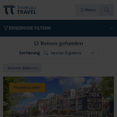
Menu
ERGEBNISSE FILTERN
12 Reisen
gefunden
Sortierung
Reiseziele & Flüsse
Antonio Bellucci
Schiffe
Rheinklassiker
Reisearten
Angebote