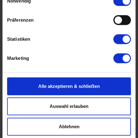
ab 690 €
Reiseverlauf
Buchen
6 Tage
Notwendig
Präferenzen
Adventsflussfahrt
Statistiken
Marketing
Alle akzeptieren & schlieẞen
Antonio Bellucci
Auswahl erlauben
Adventsreise nach Strasbourg
Ablehnen
BASEL–STRASBOURG–BASEL
Dezember 2026