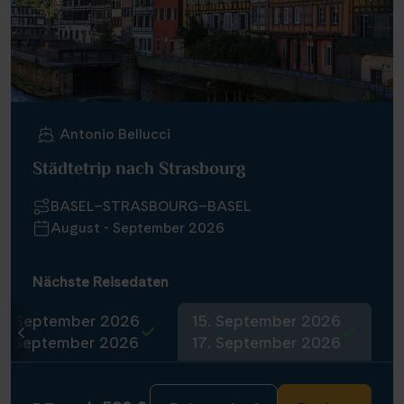
Antonio Bellucci
Städtetrip nach Strasbourg
BASEL–STRASBOURG–BASEL
August - September 2026
Nächste Reisedaten
4. September 2026
15. September 2026
6. September 2026
17. September 2026