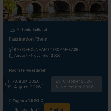
Infos
Kontakt
Antonio Bellucci
Faszination Rhein
Reisekalender
BASEL–KÖLN–AMSTERDAM–BASEL
Reisekataloge
August - November 2026
Newsletter
Kundenlogin
Nächste Reisedaten
Agenturbereich
11. August 2026
29. Oktober 2026
19. August 2026
6. November 2026
|
WhatsApp
Hotline +49 30 346 456 950
CH
FR
ab 1.520 €
9 Tage
Reiseverlauf
Buchen