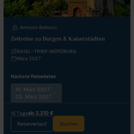
Antonio Bellucci
Zeitreise zu Burgen & Kaiserstädten
BASEL–TRIER-WÜRZBURG
März 2027
Nächste Reisedaten
10. März 2027
22. März 2027
ab 2.210 €
13 Tage
Reiseverlauf
Buchen