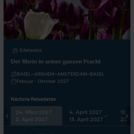
Edelweiss
Der Rhein in seiner ganzen Pracht
BASEL–ARNHEM–AMSTERDAM–BASEL
Februar - Oktober 2027
Nächste Reisedaten
24. März 2027
4. April 2027
13. A
2. April 2027
13. April 2027
22. A