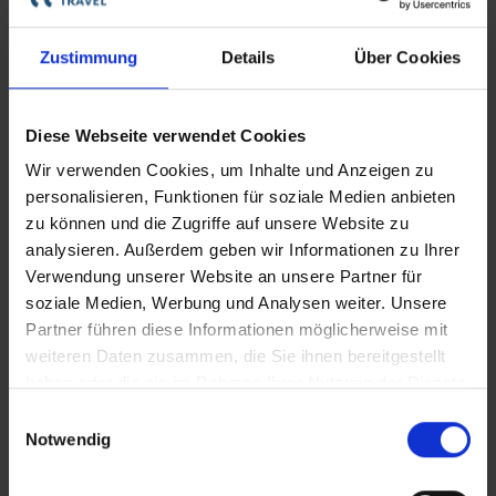
Edelweiss
Adventsfahrt ins Elsass
Zustimmung
Details
Über Cookies
BASEL (–COLMAR)–STRASBOURG–BASEL
November - Dezember 2026
Diese Webseite verwendet Cookies
Wir verwenden Cookies, um Inhalte und Anzeigen zu
Nächste Reisedaten
personalisieren, Funktionen für soziale Medien anbieten
zu können und die Zugriffe auf unsere Website zu
16. Dezember 2026
19. Dezember 2026
analysieren. Außerdem geben wir Informationen zu Ihrer
19. Dezember 2026
22. Dezember 2026
Verwendung unserer Website an unsere Partner für
soziale Medien, Werbung und Analysen weiter. Unsere
Partner führen diese Informationen möglicherweise mit
ab 430 €
Reiseverlauf
Buchen
4 Tage
weiteren Daten zusammen, die Sie ihnen bereitgestellt
haben oder die sie im Rahmen Ihrer Nutzung der Dienste
gesammelt haben.
Einwilligungsauswahl
Notwendig
Rheinklassiker