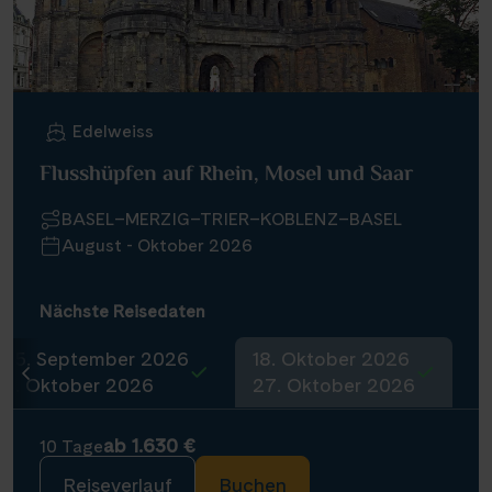
Infos
Kontakt
Edelweiss
Flusshüpfen auf Rhein, Mosel und Saar
Reisekalender
BASEL–MERZIG–TRIER–KOBLENZ–BASEL
Reisekataloge
August - Oktober 2026
Newsletter
Kundenlogin
Nächste Reisedaten
Agenturbereich
25. September 2026
18. Oktober 2026
4. Oktober 2026
27. Oktober 2026
|
WhatsApp
Hotline +49 30 346 456 950
CH
FR
ab 1.630 €
10 Tage
Reiseverlauf
Buchen