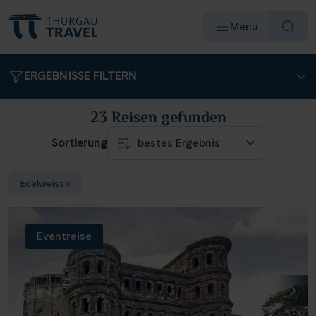
Menu
ERGEBNISSE FILTERN
23 Reisen
gefunden
Sortierung
Reiseziele & Flüsse
Edelweiss
Schiffe
Eventreise
Reisearten
Angebote