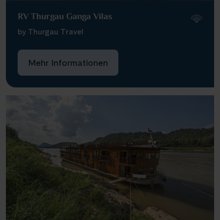
Infos
RV Thurgau Ganga Vilas
by Thurgau Travel
Kontakt
Mehr Informationen
Reisekalender
Reisekataloge
Newsletter
Kundenlogin
Agenturbereich
|
WhatsApp
Hotline +49 30 346 456 950
CH
FR