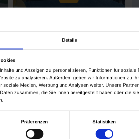
Details
Cookies
Präsentationen
nhalte und Anzeigen zu personalisieren, Funktionen für soziale
und Webinare
Website zu analysieren. Außerdem geben wir Informationen zu I
r soziale Medien, Werbung und Analysen weiter. Unsere Partner
 Daten zusammen, die Sie ihnen bereitgestellt haben oder die s
Archiv von Präsentationen
n.
und Webinaren
Präferenzen
Statistiken