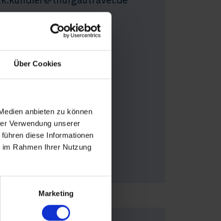
Buchungshotline
Telefon
Über Cookies
+49 30 346 456 950
Erreichbarkeit
Montag bis Freitag:
 Medien anbieten zu können
09.00 - 17.30 Uhr
hrer Verwendung unserer
Samstag geschlossen
 führen diese Informationen
ie im Rahmen Ihrer Nutzung
E-Mail
reise@thurgautravel.de
Marketing