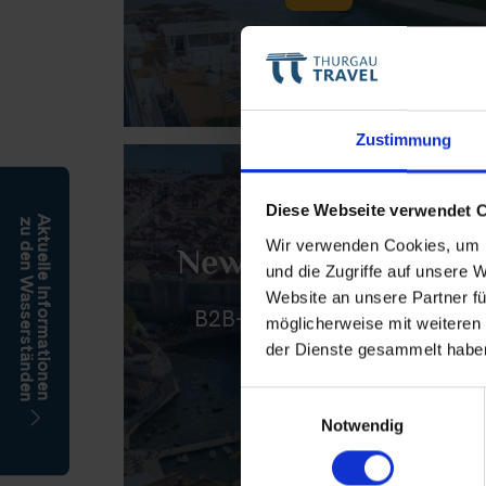
Zustimmung
Diese Webseite verwendet 
Aktuelle Informationen
zu den Wasserständen
Wir verwenden Cookies, um I
News & Planungen
und die Zugriffe auf unsere 
Website an unsere Partner fü
B2B-Pressemeldungen &
möglicherweise mit weiteren
Informationen
der Dienste gesammelt habe
Einwilligungsauswahl
Notwendig