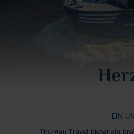
Her
EIN U
Thurgau Travel bietet ein br